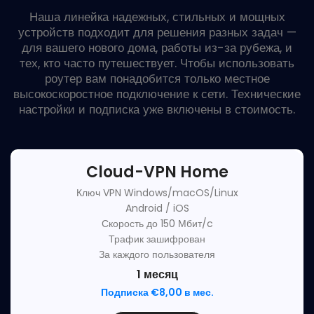
Наша линейка надежных, стильных и мощных
устройств подходит для решения разных задач —
для вашего нового дома, работы из-за рубежа, и
тех, кто часто путешествует. Чтобы использовать
роутер вам понадобится только местное
высокоскоростное подключение к сети. Технические
настройки и подписка уже включены в стоимость.
Cloud-VPN Home
Ключ VPN Windows/macOS/Linux
Android / iOS
Скорость до 150 Мбит/c
Трафик зашифрован
За каждого пользователя
1 месяц
Подписка €8,00 в мес.